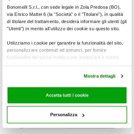
BOLZANO
Bonomelli S.r.l., con sede legale in Zola Predosa (BO),
via Enrico Mattei 6 (la "Società" o il "Titolare"), in qualità
di titolare del trattamento, desidera informare gli utenti (gli
Previous
Next
"Utenti") in merito all'utilizzo dei cookie su questo sito.
APRI IL PERCORSO
SU GOOGLE MAPS
Utilizziamo i cookie per garantire la funzionalità del sito,
personalizzare contenuti ed annunci, per fornire
SCARICA LA GUIDA
funzionalità dei social media e per analizzare il nostro
traffico. Condividiamo inoltre informazioni sul modo in cui
utilizza il nostro sito con i nostri partner che si occupano
Mostra dettagli
di analisi dei dati web, pubblicità e social media, i quali
VENETO
potrebbero combinarle con altre informazioni che ha
fornito loro o che hanno raccolto dal suo utilizzo dei loro
Accetta tutti i cookie
servizi. Per maggiori informazioni circa l’utilizzo dei
BARDOLINO
cookie consultare la cookie policy. Se clicchi sulla “X” per
chiudere il banner, non verranno installati cookie sul tuo
Personalizza
dispositivo ad eccezione di quelli necessari ai fini del
Previous
Next
corretto funzionamento del sito.