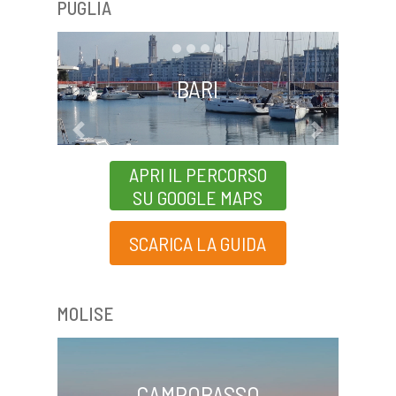
PUGLIA
BARI
Previous
Next
APRI IL PERCORSO
SU GOOGLE MAPS
SCARICA LA GUIDA
MOLISE
CAMPOBASSO