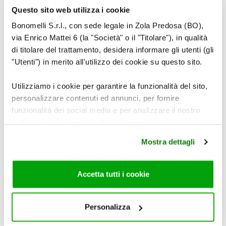
Questo sito web utilizza i cookie
Bonomelli S.r.l., con sede legale in Zola Predosa (BO),
via Enrico Mattei 6 (la "Società" o il "Titolare"), in qualità
di titolare del trattamento, desidera informare gli utenti (gli
LEGGI ANCHE
"Utenti") in merito all'utilizzo dei cookie su questo sito.
Utilizziamo i cookie per garantire la funzionalità del sito,
personalizzare contenuti ed annunci, per fornire
funzionalità dei social media e per analizzare il nostro
traffico. Condividiamo inoltre informazioni sul modo in cui
utilizza il nostro sito con i nostri partner che si occupano
Mostra dettagli
di analisi dei dati web, pubblicità e social media, i quali
potrebbero combinarle con altre informazioni che ha
fornito loro o che hanno raccolto dal suo utilizzo dei loro
Accetta tutti i cookie
servizi. Per maggiori informazioni circa l’utilizzo dei
cookie consultare la cookie policy. Se clicchi sulla “X” per
chiudere il banner, non verranno installati cookie sul tuo
Personalizza
dispositivo ad eccezione di quelli necessari ai fini del