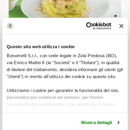
Questo sito web utilizza i cookie
CONTORNI
Bonomelli S.r.l., con sede legale in Zola Predosa (BO),
INSALATA DI PATATE CON ERBA CIPOLLINA E SALMONE
via Enrico Mattei 6 (la "Società" o il "Titolare"), in qualità
CON MAIONESE ALLO ZENZERO
di titolare del trattamento, desidera informare gli utenti (gli
"Utenti") in merito all'utilizzo dei cookie su questo sito.
Utilizziamo i cookie per garantire la funzionalità del sito,
personalizzare contenuti ed annunci, per fornire
funzionalità dei social media e per analizzare il nostro
traffico. Condividiamo inoltre informazioni sul modo in cui
utilizza il nostro sito con i nostri partner che si occupano
Mostra dettagli
di analisi dei dati web, pubblicità e social media, i quali