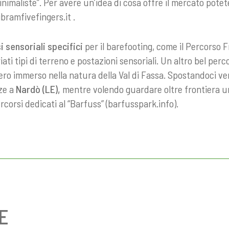
imaliste”. Per avere un’idea di cosa offre il mercato potet
ibramfivefingers.it
.
i sensoriali specifici
per il barefooting, come il Percorso 
iati tipi di terreno e postazioni sensoriali. Un altro bel per
ro immerso nella natura della Val di Fassa. Spostandoci v
ze a
Nardò (LE),
mentre volendo guardare oltre frontiera uno
ercorsi dedicati al “Barfuss” (barfusspark.info).
E