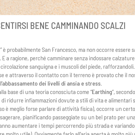
SENTIRSI BENE CAMMINANDO SCALZI
r
” è probabilmente San Francesco, ma non occorre essere sa
. E a ragione, perché camminare senza indossare calzature 
a circolazione sanguigna e i muscoli del piede, rafforzandoli
e e attraverso il contatto con il terreno è provato che il n
e
l’abbassamento dei livelli di ansia e stress
.
 alla base di una teoria conosciuta come “
Earthing
”, secondo
di ridurre infiammazioni dovute a stili di vita e alimentari s
aso è meglio forse parlare di attività fisica), occorre un cert
sagerare, pianificando passeggiate su un bel prato per una 
anno aumentare i tempi percorrendo più strada e variando 
re molto utile). Ovviamente farlo all’aria aperta è molto pi