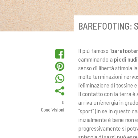
BAREFOOTING: 
Il più famoso “
barefoote
camminando
a piedi nudi
senso di libertà stimola l
molte terminazioni nervos
l’eliminazione di tossine 
Il contatto con la terra è
arriva un’energia in grado 
0
Condivisioni
“sport” (in se in questo c
inizialmente è bene non e
progressivamente si potr
spiaggia di sassi può esse