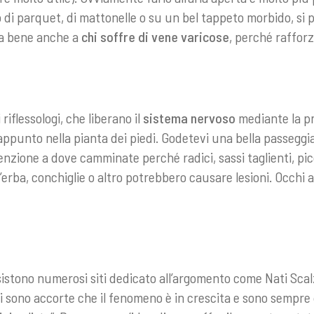
di parquet, di mattonelle o su un bel tappeto morbido, si 
fa bene anche a
chi soffre di vene varicose
, perché rafforz
 riflessologi, che liberano il
sistema nervoso
mediante la pr
appunto nella pianta dei piedi. Godetevi una bella passeggia
zione a dove camminate perché radici, sassi taglienti, pic
 d’erba, conchiglie o altro potrebbero causare lesioni. Occhi 
sistono numerosi siti dedicato all’argomento come
Nati Scal
i sono accorte che il fenomeno è in crescita e sono sempre 