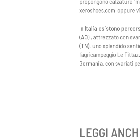
propongono calzature “min
xeroshoes.com
oppure
v
In Italia esistono percors
(AO
) , attrezzato con svar
(TN),
uno splendido sentie
l’agricampeggio Le Fittaz
Germania
, con svariati p
LEGGI ANCH