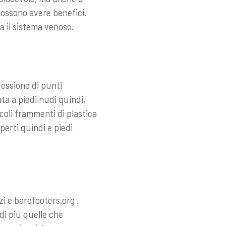
possono avere benefici.
a il sistema venoso.
essione di punti
ta a piedi nudi quindi,
coli frammenti di plastica
aperti quindi e piedi
zi
e
barefooters.org
.
di più quelle che