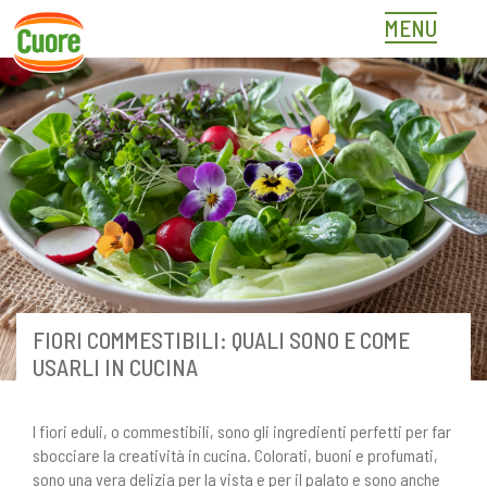
Skip
MENU
to
content
FIORI COMMESTIBILI: QUALI SONO E COME
USARLI IN CUCINA
I fiori eduli, o commestibili, sono gli ingredienti perfetti per far
sbocciare la creatività in cucina. Colorati, buoni e profumati,
sono una vera delizia per la vista e per il palato e sono anche