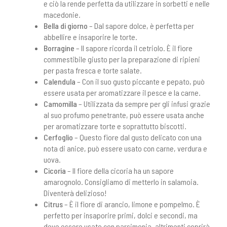
e ciò la rende perfetta da utilizzare in sorbetti e nelle
macedonie.
Bella di giorno
– Dal sapore dolce, è perfetta per
abbellire e insaporire le torte.
Borragine
– Il sapore ricorda il cetriolo. È il fiore
commestibile giusto per la preparazione di ripieni
per pasta fresca e torte salate.
Calendula
– Con il suo gusto piccante e pepato, può
essere usata per aromatizzare il pesce e la carne.
Camomilla
– Utilizzata da sempre per gli infusi grazie
al suo profumo penetrante, può essere usata anche
per aromatizzare torte e soprattutto biscotti.
Cerfoglio
– Questo fiore dal gusto delicato con una
nota di anice, può essere usato con carne, verdura e
uova.
Cicoria
– Il fiore della cicoria ha un sapore
amarognolo. Consigliamo di metterlo in salamoia.
Diventerà delizioso!
Citrus
– È il fiore di arancio, limone e pompelmo. È
perfetto per insaporire primi, dolci e secondi, ma
deve essere usato con parsimonia, altrimenti coprirà