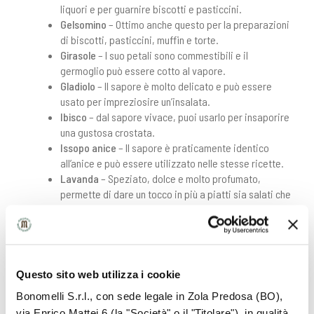
liquori e per guarnire biscotti e pasticcini.
Gelsomino
– Ottimo anche questo per la preparazioni
di biscotti, pasticcini, muffin e torte.
Girasole
– I suo petali sono commestibili e il
germoglio può essere cotto al vapore.
Gladiolo
– Il sapore è molto delicato e può essere
usato per impreziosire un’insalata.
Ibisco
– dal sapore vivace, puoi usarlo per insaporire
una gustosa crostata.
Issopo anice
– Il sapore è praticamente identico
all’anice e può essere utilizzato nelle stesse ricette.
Lavanda
– Speziato, dolce e molto profumato,
permette di dare un tocco in più a piatti sia salati che
dolci.
Lilla
– Odore pungente, ma il suo aroma agrumato lo
rende perfetto per insaporire i dolci.
Malvarosa
– Il sapore non è definito, ma il suo aspetto
appariscente è ideale per creare delle deliziose
Questo sito web utilizza i cookie
decorazioni.
Bonomelli S.r.l., con sede legale in Zola Predosa (BO),
Margherita
– Il gusto è sul mielato-amaro e potrebbe
via Enrico Mattei 6 (la "Società" o il "Titolare"), in qualità