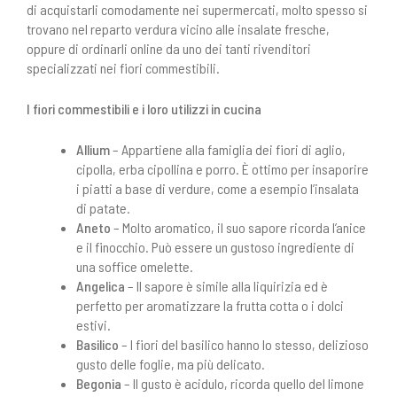
di acquistarli comodamente nei supermercati, molto spesso si
trovano nel reparto verdura vicino alle insalate fresche,
oppure di ordinarli online da uno dei tanti rivenditori
specializzati nei fiori commestibili.
I fiori commestibili e i loro utilizzi in cucina
Allium
– Appartiene alla famiglia dei fiori di aglio,
cipolla, erba cipollina e porro. È ottimo per insaporire
i piatti a base di verdure, come a esempio l’insalata
di patate.
Aneto
– Molto aromatico, il suo sapore ricorda l’anice
e il finocchio. Può essere un gustoso ingrediente di
una soffice omelette.
Angelica
– Il sapore è simile alla liquirizia ed è
perfetto per aromatizzare la frutta cotta o i dolci
estivi.
Basilico
– I fiori del basilico hanno lo stesso, delizioso
gusto delle foglie, ma più delicato.
Begonia
– Il gusto è acidulo, ricorda quello del limone