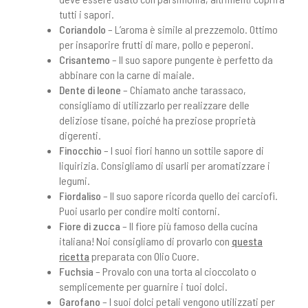
tutti i sapori.
Coriandolo
– L’aroma è simile al prezzemolo. Ottimo
per insaporire frutti di mare, pollo e peperoni.
Crisantemo
– Il suo sapore pungente è perfetto da
abbinare con la carne di maiale.
Dente di leone
– Chiamato anche tarassaco,
consigliamo di utilizzarlo per realizzare delle
deliziose tisane, poiché ha preziose proprietà
digerenti.
Finocchio
– I suoi fiori hanno un sottile sapore di
liquirizia. Consigliamo di usarli per aromatizzare i
legumi.
Fiordaliso
– Il suo sapore ricorda quello dei carciofi.
Puoi usarlo per condire molti contorni.
Fiore di zucca
– Il fiore più famoso della cucina
italiana! Noi consigliamo di provarlo con
que
sta
ricetta
preparata con Olio Cuore.
Fuchsia
– Provalo con una torta al cioccolato o
semplicemente per guarnire i tuoi dolci.
Garofano
– I suoi dolci petali vengono utilizzati per