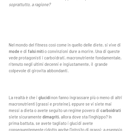
soprattutto, a ragione?
Nel mondo del fitness così come in quello delle diete, si vive di
mode
e di
falsi miti
o convinzioni dure a morire. Una di queste
vede protagonisti i carboidrati, macronutriente fondamentale,
ritenuto negli ultimi decenni e ingiustamente, il grande
colpevole di girovita abbondanti.
La realtà è che i
glucidi
non fanno ingrassare più o meno di altri
macronutrienti (grassi e proteine), eppure se vi siete mai
messi a dieta o avete seguito un regime povero di
carboidrati
siete sicuramente
dimagriti
, allora dove sta l’inghippo? In
prima battuta, se avete tagliato i glucidi avete
conseguentemente ridotto anche l’introito di grassi: a esempio