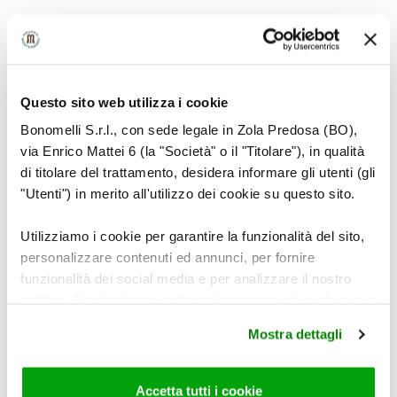
Per approfondire:
Non rinunciare ai carboidrati
.
Questo sito web utilizza i cookie
Bonomelli S.r.l., con sede legale in Zola Predosa (BO),
via Enrico Mattei 6 (la "Società" o il "Titolare"), in qualità
di titolare del trattamento, desidera informare gli utenti (gli
LEGGI ANCHE
"Utenti") in merito all'utilizzo dei cookie su questo sito.
Utilizziamo i cookie per garantire la funzionalità del sito,
personalizzare contenuti ed annunci, per fornire
funzionalità dei social media e per analizzare il nostro
traffico. Condividiamo inoltre informazioni sul modo in cui
utilizza il nostro sito con i nostri partner che si occupano
Mostra dettagli
di analisi dei dati web, pubblicità e social media, i quali
potrebbero combinarle con altre informazioni che ha
fornito loro o che hanno raccolto dal suo utilizzo dei loro
Accetta tutti i cookie