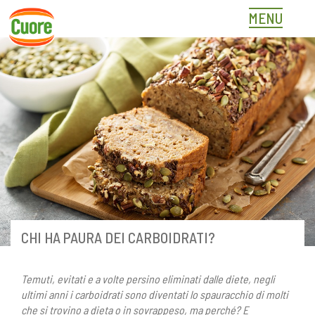
Skip
MENU
to
content
CHI HA PAURA DEI CARBOIDRATI?
Temuti, evitati e a volte persino eliminati dalle diete, negli
ultimi anni i carboidrati sono diventati lo spauracchio di molti
che si trovino a dieta o in sovrappeso, ma perché? E