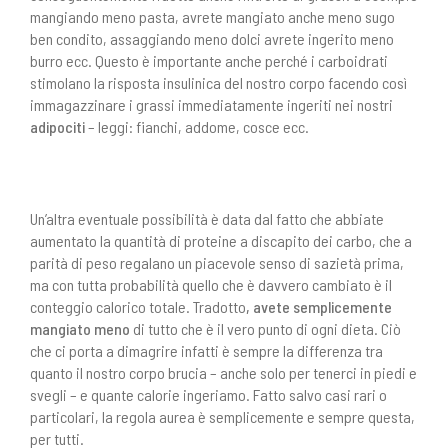
mangiando meno pasta, avrete mangiato anche meno sugo
ben condito, assaggiando meno dolci avrete ingerito meno
burro ecc. Questo è importante anche perché i carboidrati
stimolano la risposta insulinica del nostro corpo facendo così
immagazzinare i grassi immediatamente ingeriti nei nostri
adipociti
– leggi: fianchi, addome, cosce ecc.
Un’altra eventuale possibilità è data dal fatto che abbiate
aumentato la quantità di proteine a discapito dei carbo, che a
parità di peso regalano un piacevole senso di sazietà prima,
ma con tutta probabilità quello che è davvero cambiato è il
conteggio calorico totale. Tradotto
, avete semplicemente
mangiato meno
di tutto che è il vero punto di ogni dieta. Ciò
che ci porta a dimagrire infatti è sempre la differenza tra
quanto il nostro corpo brucia – anche solo per tenerci in piedi e
svegli – e quante calorie ingeriamo. Fatto salvo casi rari o
particolari, la regola aurea è semplicemente e sempre questa,
per tutti.