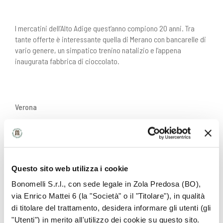
I mercatini dell’Alto Adige quest’anno compiono 20 anni. Tra
tante offerte è interessante quella di Merano con bancarelle di
vario genere, un simpatico trenino natalizio e l’appena
inaugurata fabbrica di cioccolato.
Verona
Verona in questo periodo è addobbata da luminarie a basso
consumo energetico che donano una luce ecologica a capanne
Questo sito web utilizza i cookie
di legno e banchetti di golosità, come quelli del Mercatino di
Bonomelli S.r.l., con sede legale in Zola Predosa (BO),
Norimberga di Piazza dei Signori: il gemellaggio con la città
via Enrico Mattei 6 (la "Società" o il "Titolare"), in qualità
tedesca garantisce la prelibatezza di gulasch, crauti, zuppe
d’orzo, grappe e distillati, torte di frutta secca e strudel con
di titolare del trattamento, desidera informare gli utenti (gli
cannella.
"Utenti") in merito all'utilizzo dei cookie su questo sito.