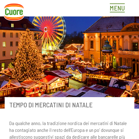
Skip
MENU
to
content
TEMPO DI MERCATINI DI NATALE
Da qualche anno, la tradizione nordica dei mercatini di Natale
ha contagiato anche il resto dell’Europa e un po’ dovunque si
allestiscono suggestivi spazi da dedicare alle bancarelle più