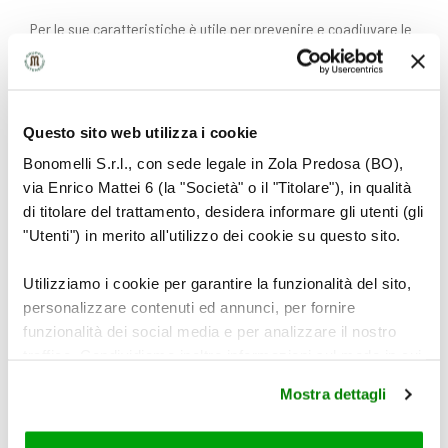
Per le sue caratteristiche è utile per prevenire e coadiuvare le
cure dell’osteoporosi, soprattutto nei soggetti a rischio, cioè
gli over 50 e le persone di sesso femminile.
Questo sito web utilizza i cookie
Bonomelli S.r.l., con sede legale in Zola Predosa (BO),
via Enrico Mattei 6 (la "Società" o il "Titolare"), in qualità
di titolare del trattamento, desidera informare gli utenti (gli
"Utenti") in merito all'utilizzo dei cookie su questo sito.
LEGGI ANCHE
Utilizziamo i cookie per garantire la funzionalità del sito,
personalizzare contenuti ed annunci, per fornire
funzionalità dei social media e per analizzare il nostro
traffico. Condividiamo inoltre informazioni sul modo in cui
utilizza il nostro sito con i nostri partner che si occupano
Mostra dettagli
di analisi dei dati web, pubblicità e social media, i quali
potrebbero combinarle con altre informazioni che ha