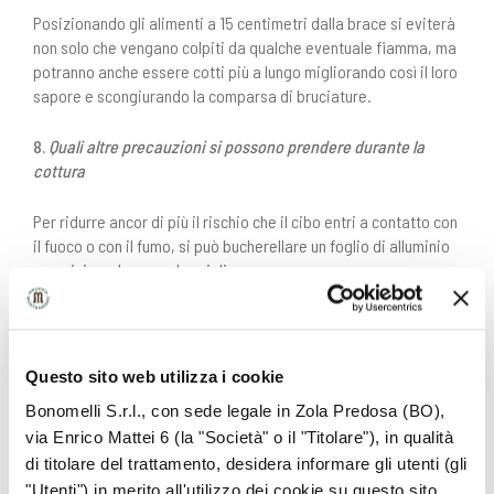
Posizionando gli alimenti a 15 centimetri dalla brace si eviterà
non solo che vengano colpiti da qualche eventuale fiamma, ma
potranno anche essere cotti più a lungo migliorando così il loro
sapore e scongiurando la comparsa di bruciature.
8.
Quali altre precauzioni si possono prendere durante la
cottura
Per ridurre ancor di più il rischio che il cibo entri a contatto con
il fuoco o con il fumo, si può bucherellare un foglio di alluminio
e posizionarlo sopra la griglia.
9.
Cosa fare alla fine della grigliata
Pulire la griglia una volta finito di utilizzarla è forse la cosa più
Questo sito web utilizza i cookie
importante in assoluto, perché tutti i resti carbonizzati sono
Bonomelli S.r.l., con sede legale in Zola Predosa (BO),
molto tossici e potrebbero attaccarsi agli alimenti durante un
via Enrico Mattei 6 (la "Società" o il "Titolare"), in qualità
suo nuovo utilizzo.
di titolare del trattamento, desidera informare gli utenti (gli
"Utenti") in merito all'utilizzo dei cookie su questo sito.
Adesso che c’è abbastanza carne al fuoco per preparare una