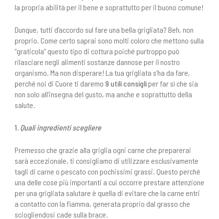
la propria abilità per il bene e soprattutto per il buono comune!
Dunque, tutti d’accordo sul fare una bella grigliata? Beh, non
proprio. Come certo saprai sono molti coloro che mettono sulla
“graticola” questo tipo di cottura poiché purtroppo può
rilasciare negli alimenti sostanze dannose per il nostro
organismo. Ma non disperare! La tua grigliata s’ha da fare,
perché noi di Cuore ti daremo
9 utili consigli
per far sì che sia
non solo all’insegna del gusto, ma anche e soprattutto della
salute.
1.
Quali ingredienti scegliere
Premesso che grazie alla griglia ogni carne che preparerai
sarà eccezionale, ti consigliamo di utilizzare esclusivamente
tagli di carne o pescato con pochissimi grassi. Questo perché
una delle cose più importanti a cui occorre prestare attenzione
per una grigliata salutare è quella di evitare che la carne entri
a contatto con la fiamma, generata proprio dal grasso che
sciogliendosi cade sulla brace.