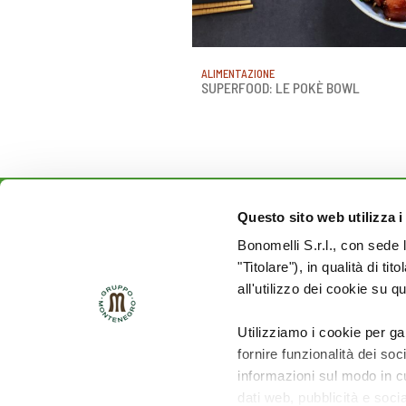
ALIMENTAZIONE
SUPERFOOD: LE POKÈ BOWL
Questo sito web utilizza i
Rimani aggiornato sulle
Bonomelli S.r.l., con sede 
novità del mondo Cuore:
"Titolare"), in qualità di ti
all'utilizzo dei cookie su q
SEGUICI SU:
Utilizziamo i cookie per ga
fornire funzionalità dei soc
informazioni sul modo in cui
dati web, pubblicità e soci