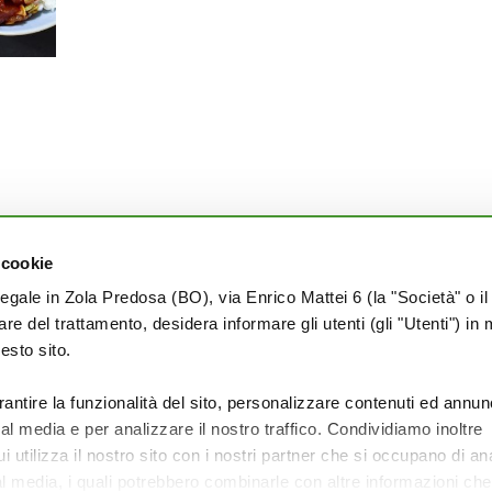
 cookie
PRIVACY
legale in Zola Predosa (BO), via Enrico Mattei 6 (la "Società" o il
tolare del trattamento, desidera informare gli utenti (gli "Utenti") in 
Termini e condizioni
uesto sito.
Cookie Policy
Privacy Policy
rantire la funzionalità del sito, personalizzare contenuti ed annun
ial media e per analizzare il nostro traffico. Condividiamo inoltre
 utilizza il nostro sito con i nostri partner che si occupano di ana
al media, i quali potrebbero combinarle con altre informazioni ch