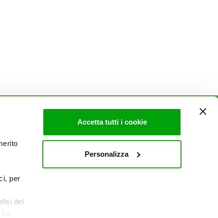
Accetta tutti i cookie
AZIENDA
merito
Politica Ambientale & Sicurezza
Personalizza
Mi piace un mondo
Sito Corporate
ci, per
Lavora con noi
Contatti
lisi dei
e ha