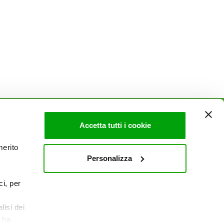
Accetta tutti i cookie
AZIENDA
merito
Politica Ambientale & Sicurezza
Personalizza
Mi piace un mondo
Sito Corporate
ci, per
Lavora con noi
Contatti
lisi dei
e ha