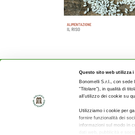
ALIMENTAZIONE
IL RISO
Questo sito web utilizza i
Rimani aggiornato sulle
Bonomelli S.r.l., con sede 
novità del mondo Cuore:
"Titolare"), in qualità di ti
all'utilizzo dei cookie su q
SEGUICI SU:
Utilizziamo i cookie per ga
fornire funzionalità dei soc
informazioni sul modo in cui
dati web, pubblicità e soci