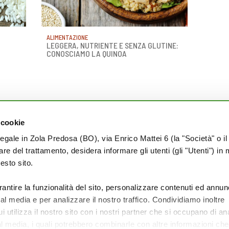
ALIMENTAZIONE
LEGGERA, NUTRIENTE E SENZA GLUTINE:
CONOSCIAMO LA QUINOA
 cookie
PRIVACY
legale in Zola Predosa (BO), via Enrico Mattei 6 (la "Società" o il
tolare del trattamento, desidera informare gli utenti (gli "Utenti") in 
Termini e condizioni
uesto sito.
Cookie Policy
Privacy Policy
rantire la funzionalità del sito, personalizzare contenuti ed annun
ial media e per analizzare il nostro traffico. Condividiamo inoltre
 utilizza il nostro sito con i nostri partner che si occupano di ana
al media, i quali potrebbero combinarle con altre informazioni ch