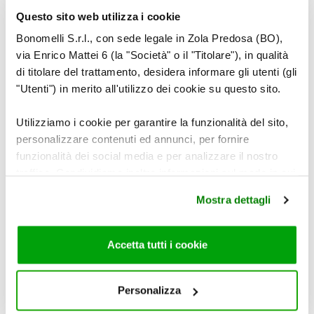
Questo sito web utilizza i cookie
Bonomelli S.r.l., con sede legale in Zola Predosa (BO),
via Enrico Mattei 6 (la "Società" o il "Titolare"), in qualità
di titolare del trattamento, desidera informare gli utenti (gli
"Utenti") in merito all'utilizzo dei cookie su questo sito.
Utilizziamo i cookie per garantire la funzionalità del sito,
ALIMENTAZIONE
personalizzare contenuti ed annunci, per fornire
PESCE E COLESTEROLO: QUAL È MEGLIO SCEGLIERE?
funzionalità dei social media e per analizzare il nostro
traffico. Condividiamo inoltre informazioni sul modo in cui
utilizza il nostro sito con i nostri partner che si occupano
Mostra dettagli
di analisi dei dati web, pubblicità e social media, i quali
potrebbero combinarle con altre informazioni che ha
fornito loro o che hanno raccolto dal suo utilizzo dei loro
Accetta tutti i cookie
servizi. Per maggiori informazioni circa l’utilizzo dei
cookie consultare la cookie policy. Se clicchi sulla “X” per
chiudere il banner, non verranno installati cookie sul tuo
Personalizza
dispositivo ad eccezione di quelli necessari ai fini del