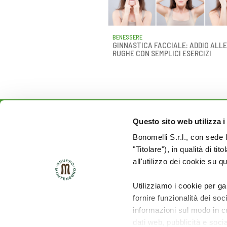
BENESSERE
GINNASTICA FACCIALE: ADDIO ALLE
RUGHE CON SEMPLICI ESERCIZI
Questo sito web utilizza i
Rimani aggiornato sulle
Bonomelli S.r.l., con sede 
novità del mondo Cuore:
"Titolare"), in qualità di ti
all'utilizzo dei cookie su q
SEGUICI SU:
Utilizziamo i cookie per ga
fornire funzionalità dei soc
informazioni sul modo in cui
dati web, pubblicità e soci