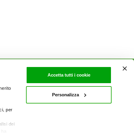
Accetta tutti i cookie
AZIENDA
merito
Politica Ambientale & Sicurezza
Personalizza
Mi piace un mondo
Sito Corporate
ci, per
Lavora con noi
Contatti
lisi dei
e ha