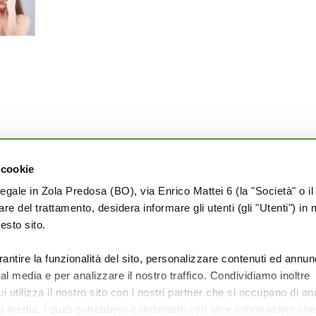
 cookie
PRIVACY
legale in Zola Predosa (BO), via Enrico Mattei 6 (la "Società" o il
tolare del trattamento, desidera informare gli utenti (gli "Utenti") in 
Termini e condizioni
uesto sito.
Cookie Policy
Privacy Policy
rantire la funzionalità del sito, personalizzare contenuti ed annun
ial media e per analizzare il nostro traffico. Condividiamo inoltre
 utilizza il nostro sito con i nostri partner che si occupano di ana
al media, i quali potrebbero combinarle con altre informazioni ch