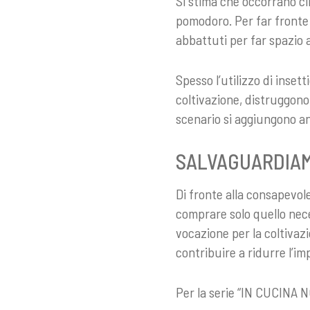
Si stima che occorrano cir
pomodoro. Per far fronte 
abbattuti per far spazio a
Spesso l’utilizzo di inset
coltivazione, distruggono
scenario si aggiungono an
SALVAGUARDIAMO
Di fronte alla consapevol
comprare solo quello necess
vocazione per la coltivazi
contribuire a ridurre l’i
Per la serie “IN CUCINA