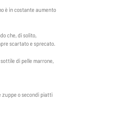
umo è in costante aumento
o che, di solito,
mpre scartato e sprecato.
ottile di pelle marrone,
e zuppe o secondi piatti