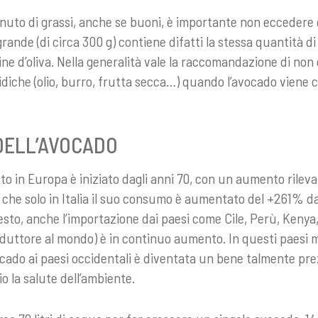
nuto di grassi, anche se buoni, è importante non eccedere 
nde (di circa 300 g) contiene difatti la stessa quantità di 
gine d’oliva. Nella generalità vale la raccomandazione di non
lipidiche (olio, burro, frutta secca…) quando l’avocado viene 
DELL’AVOCADO
to in Europa è iniziato dagli anni 70, con un aumento rilev
e che solo in Italia il suo consumo è aumentato del +261% d
sto, anche l’importazione dai paesi come Cile, Perù, Keny
oduttore al mondo) è in continuo aumento. In questi paesi 
avocado ai paesi occidentali è diventata un bene talmente pr
o la salute dell’ambiente.