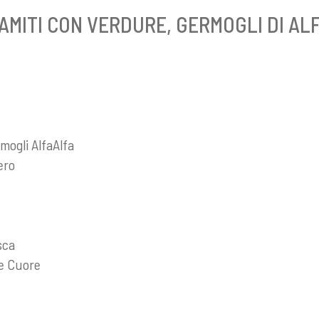
NAMITI CON VERDURE, GERMOGLI DI AL
mogli AlfaAlfa
ero
sca
e Cuore