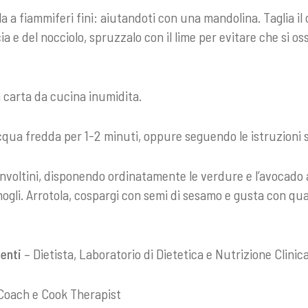
la a fiammiferi fini: aiutandoti con una mandolina. Taglia il 
a e del nocciolo, spruzzalo con il lime per evitare che si ossi
on carta da cucina inumidita.
 acqua fredda per 1-2 minuti, oppure seguendo le istruzioni 
nvoltini, disponendo ordinatamente le verdure e l’avocado al
rmogli. Arrotola, cospargi con semi di sesamo e gusta con qu
enti
– Dietista, Laboratorio di Dietetica e Nutrizione Clinica
Coach e Cook Therapist