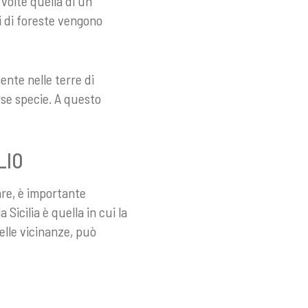
 volte quella di un
i di foreste vengono
ente nelle terre di
rse specie. A questo
LIO
are, è importante
 Sicilia è quella in cui la
elle vicinanze, può