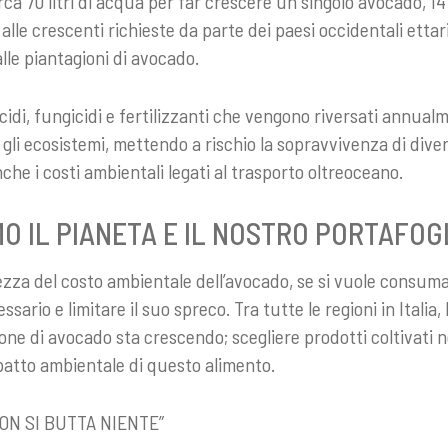
ca 70 litri di acqua per far crescere un singolo avocado, 14
alle crescenti richieste da parte dei paesi occidentali ettar
lle piantagioni di avocado.
ticidi, fungicidi e fertilizzanti che vengono riversati annualm
 gli ecosistemi, mettendo a rischio la sopravvivenza di dive
che i costi ambientali legati al trasporto oltreoceano.
 IL PIANETA E IL NOSTRO PORTAFOG
ezza del costo ambientale dell’avocado, se si vuole consum
ario e limitare il suo spreco. Tra tutte le regioni in Italia, la
one di avocado sta crescendo; scegliere prodotti coltivati n
mpatto ambientale di questo alimento.
 NON SI BUTTA NIENTE”