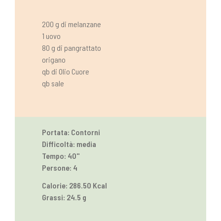
200 g di melanzane
1 uovo
80 g di pangrattato
origano
qb di Olio Cuore
qb sale
Portata: Contorni
Difficoltà: media
Tempo: 40''
Persone: 4
Calorie: 286.50 Kcal
Grassi: 24.5 g