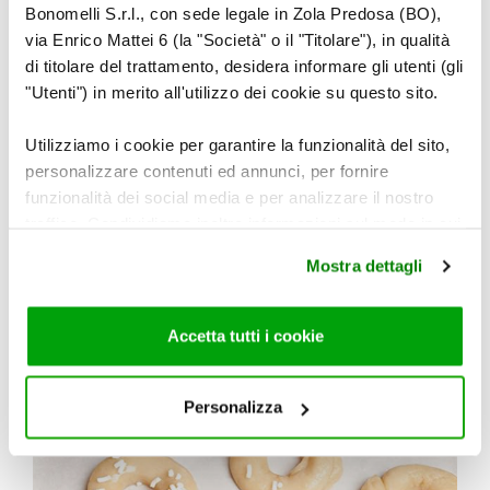
Bonomelli S.r.l., con sede legale in Zola Predosa (BO),
Adagiare le ciambelle sulla placca ricoperta
via Enrico Mattei 6 (la "Società" o il "Titolare"), in qualità
con carta da forno.
di titolare del trattamento, desidera informare gli utenti (gli
"Utenti") in merito all'utilizzo dei cookie su questo sito.
Infornare a 180° per 20 min. Quando i biscotti
Utilizziamo i cookie per garantire la funzionalità del sito,
sono cotti, sfornare e porre sulla gratella a
personalizzare contenuti ed annunci, per fornire
raffreddare.
funzionalità dei social media e per analizzare il nostro
traffico. Condividiamo inoltre informazioni sul modo in cui
utilizza il nostro sito con i nostri partner che si occupano
Servire i biscotti con la macedonia di frutta.
Mostra dettagli
di analisi dei dati web, pubblicità e social media, i quali
potrebbero combinarle con altre informazioni che ha
fornito loro o che hanno raccolto dal suo utilizzo dei loro
Accetta tutti i cookie
servizi. Per maggiori informazioni circa l’utilizzo dei
cookie consultare la cookie policy. Se clicchi sulla “X” per
chiudere il banner, non verranno installati cookie sul tuo
Personalizza
dispositivo ad eccezione di quelli necessari ai fini del
corretto funzionamento del sito.