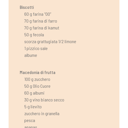
Biscotti
60 g farina “00”
70 g farina di farro
70 g farina di kamut
50 g fecola
scorza grattugiata 1/2 limone
1 pizzico sale
albume
Macedonia di frutta
100 g zucchero
50 g Olio Cuore
60 g albumi
30 g vino bianco secco
5 g lievito
zucchero in granella
pesca
ananas