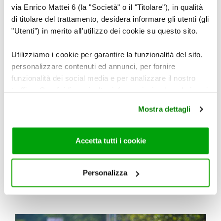
via Enrico Mattei 6 (la "Società" o il "Titolare"), in qualità
di titolare del trattamento, desidera informare gli utenti (gli
"Utenti") in merito all'utilizzo dei cookie su questo sito.
Utilizziamo i cookie per garantire la funzionalità del sito,
personalizzare contenuti ed annunci, per fornire
funzionalità dei social media e per analizzare il nostro
traffico. Condividiamo inoltre informazioni sul modo in cui
utilizza il nostro sito con i nostri partner che si occupano
Mostra dettagli
di analisi dei dati web, pubblicità e social media, i quali
potrebbero combinarle con altre informazioni che ha
fornito loro o che hanno raccolto dal suo utilizzo dei loro
Accetta tutti i cookie
servizi. Per maggiori informazioni circa l’utilizzo dei
cookie consultare la cookie policy. Se clicchi sulla “X” per
chiudere il banner, non verranno installati cookie sul tuo
Personalizza
BENESSERE
IL SEGRETO PER UNA PELLE PIÙ BELLA E SANA PASSA ANCHE
dispositivo ad eccezione di quelli necessari ai fini del
ATTRAVERSO UNA CORRETTA ALIMENTAZIONE
corretto funzionamento del sito.