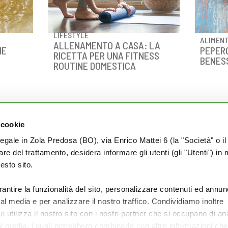
LIFESTYLE
ALIMEN
ALLENAMENTO A CASA: LA
ME
PEPERO
RICETTA PER UNA FITNESS
BENES
ROUTINE DOMESTICA
 cookie
PRIVACY
legale in Zola Predosa (BO), via Enrico Mattei 6 (la "Società" o il
tolare del trattamento, desidera informare gli utenti (gli "Utenti") in 
Termini e condizioni
uesto sito.
Cookie Policy
Privacy Policy
rantire la funzionalità del sito, personalizzare contenuti ed annun
ial media e per analizzare il nostro traffico. Condividiamo inoltre
 utilizza il nostro sito con i nostri partner che si occupano di ana
al media, i quali potrebbero combinarle con altre informazioni ch