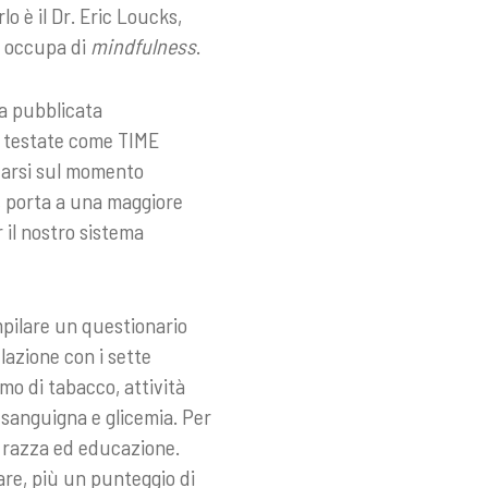
lo è il Dr. Eric Loucks,
i occupa di
mindfulness
.
ta pubblicata
se testate come TIME
zzarsi sul momento
, porta a una maggiore
il nostro sistema
mpilare un questionario
azione con i sette
mo di tabacco, attività
 sanguigna e glicemia. Per
o, razza ed educazione.
are, più un punteggio di