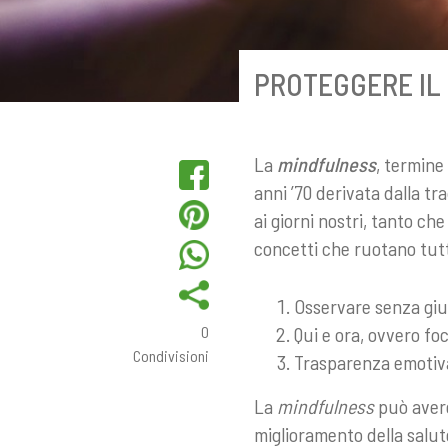
PROTEGGERE IL
La
mindfulness
, termine
anni ’70 derivata dalla t
ai giorni nostri, tanto che
concetti che ruotano tutt
Osservare senza giu
0
Qui e ora, ovvero fo
Condivisioni
Trasparenza emotiva
La
mindfulness
può ave
miglioramento della salut