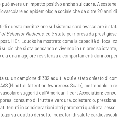
 può avere un impatto positivo anche sul
cuore
. A sostener
diovascolare ed epidemiologia sociale che da oltre 20 anni d
tti di questa meditazione sul sistema cardiovascolare è sta
l of Behavior Medicine
, ed è stata poi ripresa da prestigio
post. Il Dr. Loucks ha mostrato come la capacità di focali
su ciò che si sta pensando e vivendo in un preciso istante
o e a una maggiore resistenza a comportamenti dannosi per 
ta su un campione di 382 adulti a cui è stato chiesto di co
AS (Mindfull Attention Awareness Scale), mettendolo in rel
iovascolare suggeriti dall’American Heart Association: consu
orporea, consumo di frutta e verdura, colesterolo, pressione
ati tenuti in considerazioni altri parametri quali età, sess
nteggi su quattro dei sette indicatori di salute cardiovascol