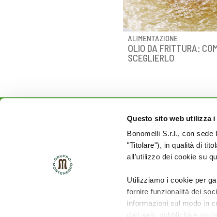
ALIMENTAZIONE
OLIO DA FRITTURA: CO
SCEGLIERLO
Questo sito web utilizza i
Rimani aggiornato sulle
Bonomelli S.r.l., con sede 
novità del mondo Cuore:
"Titolare"), in qualità di ti
all'utilizzo dei cookie su q
SEGUICI SU:
Utilizziamo i cookie per ga
fornire funzionalità dei soc
informazioni sul modo in cui
dati web, pubblicità e soci