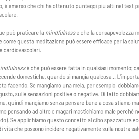
o, è emerso che chi ha ottenuto punteggi più alti nel test
scolare.
e può praticare la
mindfulness
e che la consapevolezza mi
ce come questa meditazione può essere efficace per la salut
e cardiovascolari.
indfulness
è che può essere fatta in qualsiasi momento; c
accende domestiche, quando si mangia qualcosa… L’importa
i sta facendo. Se mangiamo una mela, per esempio, dobbiam
gusto, sulle sensazioni positive o negative. Di fatto dobbiam
e, quindi mangiamo senza pensare bene a cosa stiamo mang
iamo pensando ad altro e magari mastichiamo male perché 
ndo). Se applichiamo questo concetto al cibo spazzatura e
i di vita che possono incidere negativamente sulla nostra sa