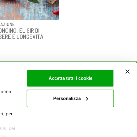
TAZIONE
NCINO, ELISIR DI
SERE E LONGEVITÀ
Accetta tutti i cookie
AZIENDA
merito
Politica Ambientale & Sicurezza
Personalizza
Mi piace un mondo
Sito Corporate
ci, per
Lavora con noi
Contatti
lisi dei
e ha