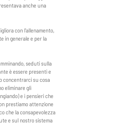
 presentava anche una
gliora con l’allenamento,
e in generale e per la
amminando, seduti sulla
nte è essere presenti e
o concentrarci su cosa
o eliminare gli
iando) e i pensieri che
non prestiamo attenzione
cco che la consapevolezza
lute e sul nostro sistema