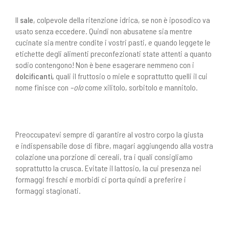
Il
sale
, colpevole della ritenzione idrica, se non è iposodico va
usato senza eccedere. Quindi non abusatene sia mentre
cucinate sia mentre condite i vostri pasti, e quando leggete le
etichette degli alimenti preconfezionati state attenti a quanto
sodio contengono! Non è bene esagerare nemmeno con i
dolcificanti
,
quali il fruttosio o miele e
soprattutto quelli il cui
nome finisce con
–olo
come xilitolo, sorbitolo e mannitolo.
Preoccupatevi sempre di garantire al vostro corpo la giusta
e indispensabile dose di fibre, magari aggiungendo alla vostra
colazione una porzione di cereali, tra i quali consigliamo
soprattutto la crusca. Evitate il lattosio, la cui presenza nei
formaggi freschi e morbidi ci porta quindi a preferire i
formaggi stagionati.