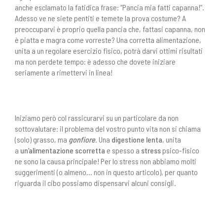
anche esclamato la fatidica frase: “Pancia mia fatti capanna!”.
Adesso ve ne siete pentiti e temete la prova costume? A
preoccuparvi è proprio quella pancia che, fattasi capanna, non
è piatta e magra come vorreste? Una corretta alimentazione,
unita a un regolare esercizio fisico, potrà darvi ottimi risultati
ma non perdete tempo: è adesso che dovete iniziare
seriamente a rimettervi in linea!
Iniziamo però col rassicurarvi su un particolare da non
sottovalutare: il problema del vostro punto vita non si chiama
(solo) grasso, ma
gonfiore
. Una
digestione lenta
, unita
a
un’alimentazione scorretta
e spesso a
stress
psico-fisico
ne sono la causa principale! Per lo stress non abbiamo molti
suggerimenti (o almeno… non in questo articolo), per quanto
riguarda il cibo possiamo dispensarvi alcuni consigli.