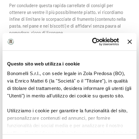
Per concludere questa rapida carrellate di consigli per
ottenere un ventre il più possibilmente piatto, vi ricordiamo
infine di limitare le scorpacciate di frumento (contenuto nella
pasta, nel pane e nei biscotti) e di affidarvi senza paura al
pomodoro, ricco di licopene.
Ora che sapete cosa mangiare dedicate però un po’ di tempo
Questo sito web utilizza i cookie
anche all’esercizio fisico: l’estate si avvicina!
Bonomelli S.r.l., con sede legale in Zola Predosa (BO),
via Enrico Mattei 6 (la "Società" o il "Titolare"), in qualità
di titolare del trattamento, desidera informare gli utenti (gli
"Utenti") in merito all'utilizzo dei cookie su questo sito.
Utilizziamo i cookie per garantire la funzionalità del sito,
personalizzare contenuti ed annunci, per fornire
LEGGI ANCHE
funzionalità dei social media e per analizzare il nostro
traffico. Condividiamo inoltre informazioni sul modo in cui