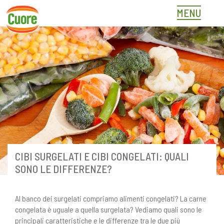
Skip
MENU
to
content
CIBI SURGELATI E CIBI CONGELATI: QUALI
SONO LE DIFFERENZE?
Al banco dei surgelati compriamo alimenti congelati? La carne
congelata è uguale a quella surgelata? Vediamo quali sono le
principali caratteristiche e le differenze tra le due più