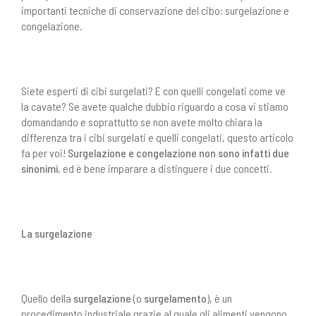
importanti tecniche di conservazione del cibo: surgelazione e
congelazione.
Siete esperti di cibi surgelati? E con quelli congelati come ve
la cavate? Se avete qualche dubbio riguardo a cosa vi stiamo
domandando e soprattutto se non avete molto chiara la
differenza tra i cibi surgelati e quelli congelati, questo articolo
fa per voi!
Surgelazione e congelazione non sono infatti due
sinonimi
, ed è bene imparare a distinguere i due concetti.
La surgelazione
Quello della
surgelazione
(o
surgelamento
), è un
procedimento industriale grazie al quale gli alimenti vengono