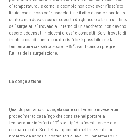
di temperatura: la carne, a esempio non deve aver rilasciato
liquidi che si sono poi ricongelati; se il cibo è confezionato, la
scatola non deve essere ricoperta da ghiaccio o brina e infine,
se i surgelati si trovano all’interno di un sacchetto, non devono
essere addensati in blocchi grossi e compatti. Se vi trovate di
fronte a una di queste caratteristiche è possibile che la
temperatura sia salita sopra i –
18°
, vanificando i pregi e
l’utilità della surgelazione.
La congelazione
Quando parliamo di
congelazione
ci riferiamo invece a un
procedimento casalingo che consiste nel portare a
temperature inferiori ai 0
°
vari tipi di alimenti, anche già
cucinati e cotti. Si effettua riponendo nel freezer il cibo
protetto da appositi contenitori o involucri impermeabili;