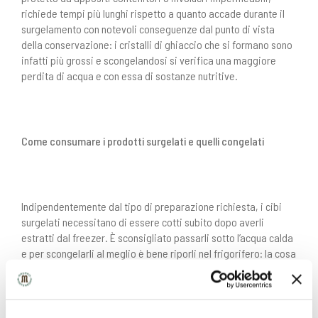
richiede tempi più lunghi rispetto a quanto accade durante il
surgelamento con notevoli conseguenze dal punto di vista
della conservazione: i cristalli di ghiaccio che si formano sono
infatti più grossi e scongelandosi si verifica una maggiore
perdita di acqua e con essa di sostanze nutritive.
Come consumare i prodotti surgelati e quelli congelati
Indipendentemente dal tipo di preparazione richiesta, i cibi
surgelati necessitano di essere cotti subito dopo averli
estratti dal freezer. È sconsigliato passarli sotto l’acqua calda
e per scongelarli al meglio è bene riporli nel frigorifero: la cosa
più importante da ricordare comunque è che una volta
scongelati,
non vanno assolutamente ricongelati
se non dopo
averli cotti.