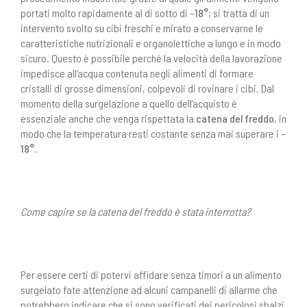
portati molto rapidamente al di sotto di –
18°
; si tratta di un
intervento svolto su cibi freschi e mirato a conservarne le
caratteristiche nutrizionali e organolettiche a lungo e in modo
sicuro. Questo è possibile perché la velocità della lavorazione
impedisce all’acqua contenuta negli alimenti di formare
cristalli di grosse dimensioni, colpevoli di rovinare i cibi. Dal
momento della surgelazione a quello dell’acquisto è
essenziale anche che venga rispettata la
catena del freddo
, in
modo che la temperatura resti costante senza mai superare i –
18°
.
Come capire se la catena del freddo è stata interrotta?
Per essere certi di potervi affidare senza timori a un alimento
surgelato fate attenzione ad alcuni campanelli di allarme che
potrebbero indicare che si sono verificati dei pericolosi sbalzi