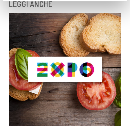
LEGGI ANCHE
corretto funzionamento del sito.