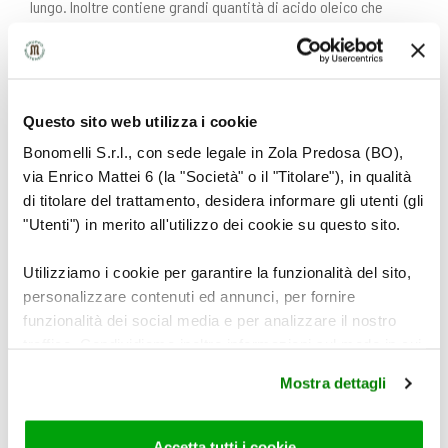
lungo. Inoltre contiene grandi quantità di acido oleico che
attivano zone del cervello collegate all’area della
soddisfazione.
Questo sito web utilizza i cookie
Bonomelli S.r.l., con sede legale in Zola Predosa (BO),
via Enrico Mattei 6 (la "Società" o il "Titolare"), in qualità
di titolare del trattamento, desidera informare gli utenti (gli
LEGGI ANCHE
"Utenti") in merito all'utilizzo dei cookie su questo sito.
Utilizziamo i cookie per garantire la funzionalità del sito,
personalizzare contenuti ed annunci, per fornire
funzionalità dei social media e per analizzare il nostro
traffico. Condividiamo inoltre informazioni sul modo in cui
utilizza il nostro sito con i nostri partner che si occupano
Mostra dettagli
di analisi dei dati web, pubblicità e social media, i quali
potrebbero combinarle con altre informazioni che ha
fornito loro o che hanno raccolto dal suo utilizzo dei loro
Accetta tutti i cookie