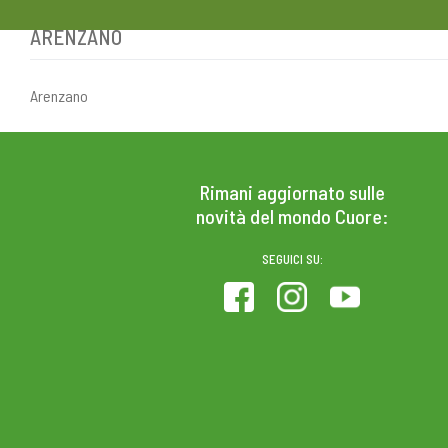
ARENZANO
Skip
to
content
Arenzano
PRODOTTI
COLESTEROLO
Rimani aggiornato sulle
novità del mondo Cuore:
SEGUICI SU: