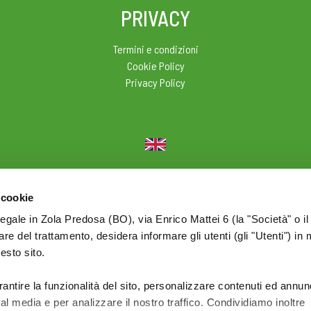
PRIVACY
Termini e condizioni
Cookie Policy
Privacy Policy
© 2026 Olio Cuore - Div. di BONOMELLI Srl - P.I. IT01590761209
 cookie
legale in Zola Predosa (BO), via Enrico Mattei 6 (la "Società" o il
tolare del trattamento, desidera informare gli utenti (gli "Utenti") in 
uesto sito.
rantire la funzionalità del sito, personalizzare contenuti ed annun
ial media e per analizzare il nostro traffico. Condividiamo inoltre