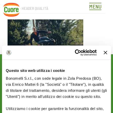
MENU
CUORE – HEADER QUALITÀ
Skip
to
content
Rimani aggiornato sulle
Questo sito web utilizza i cookie
novità del mondo Cuore:
Bonomelli S.r.l., con sede legale in Zola Predosa (BO),
SEGUICI SU:
via Enrico Mattei 6 (la "Società" o il "Titolare"), in qualità
di titolare del trattamento, desidera informare gli utenti (gli
"Utenti") in merito all'utilizzo dei cookie su questo sito.
PRIVACY
AZIENDA
Utilizziamo i cookie per garantire la funzionalità del sito,
Termini e condizioni
Politica Ambientale &