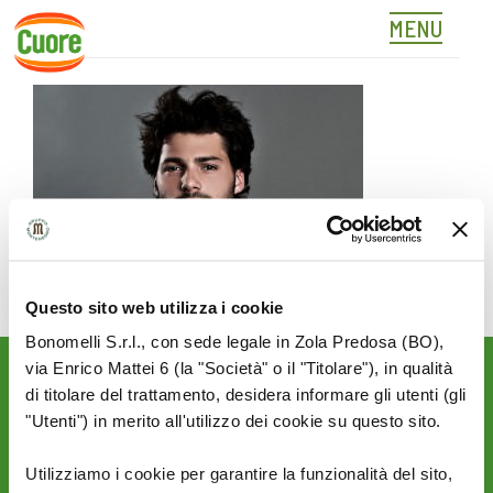
MENU
RINALDI
Skip
to
content
Questo sito web utilizza i cookie
Bonomelli S.r.l., con sede legale in Zola Predosa (BO),
via Enrico Mattei 6 (la "Società" o il "Titolare"), in qualità
Rimani aggiornato sulle
di titolare del trattamento, desidera informare gli utenti (gli
novità del mondo Cuore:
"Utenti") in merito all'utilizzo dei cookie su questo sito.
SEGUICI SU:
Utilizziamo i cookie per garantire la funzionalità del sito,