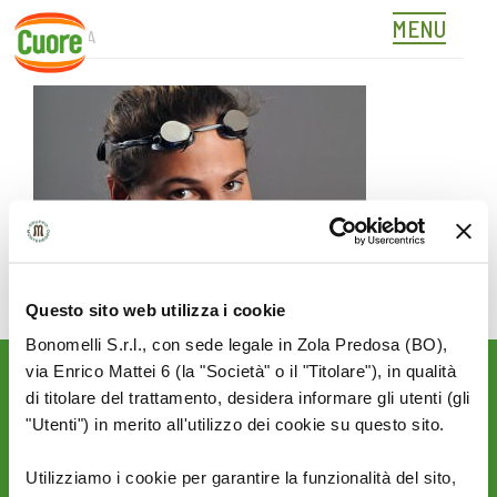
MENU
MARTINA
Skip
to
content
Questo sito web utilizza i cookie
Bonomelli S.r.l., con sede legale in Zola Predosa (BO),
via Enrico Mattei 6 (la "Società" o il "Titolare"), in qualità
Rimani aggiornato sulle
di titolare del trattamento, desidera informare gli utenti (gli
novità del mondo Cuore:
"Utenti") in merito all'utilizzo dei cookie su questo sito.
SEGUICI SU:
Utilizziamo i cookie per garantire la funzionalità del sito,