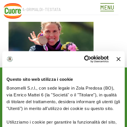
MENU
MARTINA-GRIMALDI-TESTATA
Skip
to
content
Questo sito web utilizza i cookie
Rimani aggiornato sulle
novità del mondo Cuore:
Bonomelli S.r.l., con sede legale in Zola Predosa (BO),
via Enrico Mattei 6 (la "Società" o il "Titolare"), in qualità
SEGUICI SU:
di titolare del trattamento, desidera informare gli utenti (gli
"Utenti") in merito all'utilizzo dei cookie su questo sito.
PRIVACY
AZIENDA
Utilizziamo i cookie per garantire la funzionalità del sito,