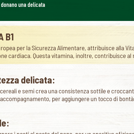
e donano una delicata
A B1
Europea per la Sicurezza Alimentare, attribuisce alla V
one cardiaca. Questa vitamina, inoltre, contribuisce 
ezza delicata:
ereali e semi crea una consistenza sottile e croccante
in accompagnamento, per aggiungere un tocco di bont
le:
nare i pasti al posto del pane, per un aperitivo sfizio