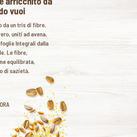
le arricchito da
ndo vuoi
o da un tris di fibre.
ero, uniti ad avena,
foglie Integrali dalla
e. Le fibre,
ne equilibrata,
o di sazietà.
 ORA