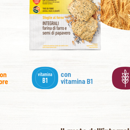
con
con
vitamina B1
ore