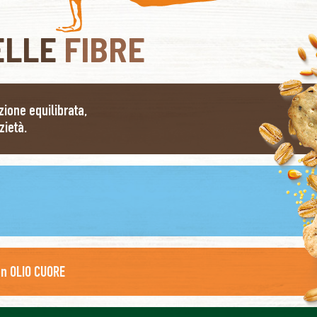
ELLE
FIBRE
zione equilibrata,
zietà.
on OLIO CUORE