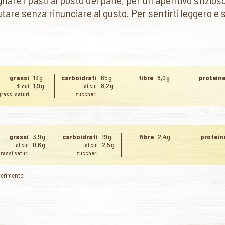
utare senza rinunciare al gusto. Per sentirti leggero e 
grassi
13 g
carboidrati
65 g
fibre
8,0 g
protein
1,9 g
8,2 g
di cui
di cui
grassi saturi
zuccheri
grassi
3,9 g
carboidrati
19 g
fibre
2,4 g
protein
0,6 g
2,5 g
di cui
di cui
grassi saturi
zuccheri
iferimento