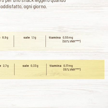
soddisfatto, ogni giorno.
e
8,9 g
sale
1,1 g
tiamina
0,55 mg
(50% VNR***)
e
2,7 g
sale
0,33 g
tiamina
0,17 mg
(15% VNR***)