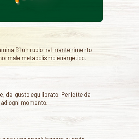
itamina B1 un ruolo nel mantenimento
al normale metabolismo energetico.
, dal gusto equilibrato. Perfette da
à ad ogni momento.
so o per uno snack leggero quando