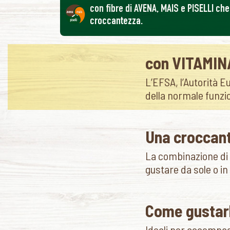
con fibre di AVENA, MAIS e PISELLI ch
croccantezza.
con VITAMIN
L’EFSA, l’Autorità 
della normale funzi
Una croccant
La combinazione di c
gustare da sole o 
Come gustar
Ideali per accompag