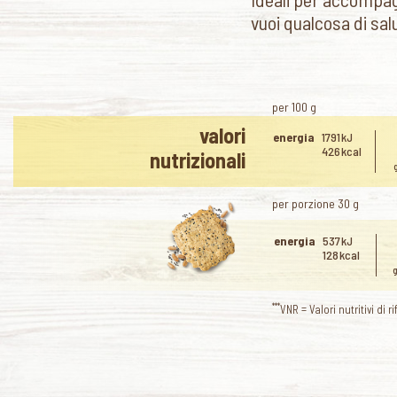
vuoi qualcosa di sal
per 100 g
valori
energia
1791 kJ
426 kcal
nutrizionali
per porzione 30 g
energia
537 kJ
128 kcal
***
VNR = Valori nutritivi di r