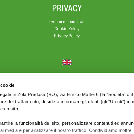
PRIVACY
Termini e condizioni
Cookie Policy
Privacy Policy
© 2026 Olio Cuore - Div. di BONOMELLI Srl - P.I. IT01590761209
 cookie
legale in Zola Predosa (BO), via Enrico Mattei 6 (la "Società" o il
tolare del trattamento, desidera informare gli utenti (gli "Utenti") in 
uesto sito.
rantire la funzionalità del sito, personalizzare contenuti ed annun
ial media e per analizzare il nostro traffico. Condividiamo inoltre