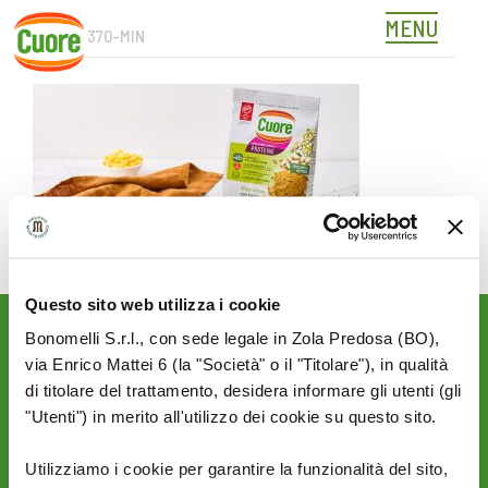
MENU
CUORE0370-MIN
Skip
to
content
Questo sito web utilizza i cookie
Bonomelli S.r.l., con sede legale in Zola Predosa (BO),
Rimani aggiornato sulle
via Enrico Mattei 6 (la "Società" o il "Titolare"), in qualità
novità del mondo Cuore:
di titolare del trattamento, desidera informare gli utenti (gli
SEGUICI SU:
"Utenti") in merito all'utilizzo dei cookie su questo sito.
Utilizziamo i cookie per garantire la funzionalità del sito,