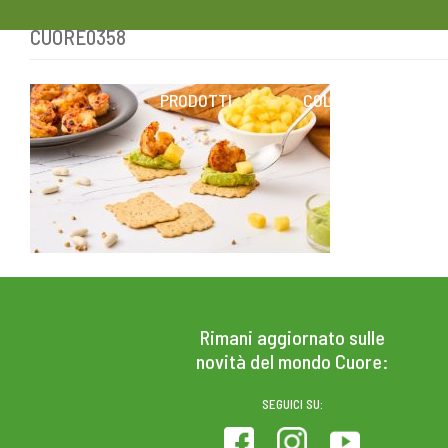
CUORE0358
Skip
to
content
PRODOTTI
COLESTEROLO
Rimani aggiornato sulle
novità del mondo Cuore:
SEGUICI SU: