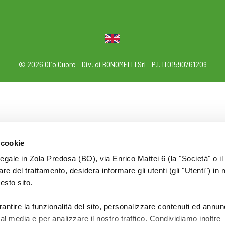
© 2026 Olio Cuore - Div. di BONOMELLI Srl - P.I. IT01590761209
 cookie
legale in Zola Predosa (BO), via Enrico Mattei 6 (la "Società" o il
tolare del trattamento, desidera informare gli utenti (gli "Utenti") in 
uesto sito.
rantire la funzionalità del sito, personalizzare contenuti ed annun
ial media e per analizzare il nostro traffico. Condividiamo inoltre