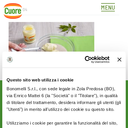
MENU
412617_04
Skip
to
content
Questo sito web utilizza i cookie
Bonomelli S.r.l., con sede legale in Zola Predosa (BO),
Rimani aggiornato sulle
via Enrico Mattei 6 (la "Società" o il "Titolare"), in qualità
novità del mondo Cuore:
di titolare del trattamento, desidera informare gli utenti (gli
"Utenti") in merito all'utilizzo dei cookie su questo sito.
SEGUICI SU:
Utilizziamo i cookie per garantire la funzionalità del sito,