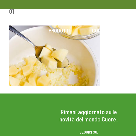
01
Skip
to
content
PRODOTTI
COLESTEROLO
Rimani aggiornato sulle
novità del mondo Cuore:
SEGUICI SU: