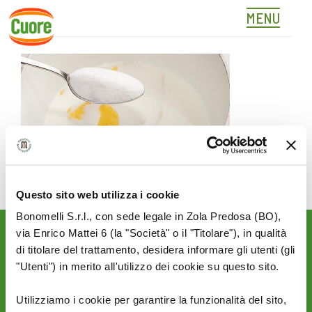
MENU
02
Skip
to
content
Questo sito web utilizza i cookie
Bonomelli S.r.l., con sede legale in Zola Predosa (BO),
via Enrico Mattei 6 (la "Società" o il "Titolare"), in qualità
Rimani aggiornato sulle
di titolare del trattamento, desidera informare gli utenti (gli
novità del mondo Cuore:
"Utenti") in merito all'utilizzo dei cookie su questo sito.
SEGUICI SU:
Utilizziamo i cookie per garantire la funzionalità del sito,