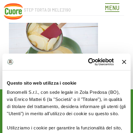
MENU
CUORE_STEP TORTA DI MELE2190
Skip
to
content
Questo sito web utilizza i cookie
Bonomelli S.r.l., con sede legale in Zola Predosa (BO),
via Enrico Mattei 6 (la "Società" o il "Titolare"), in qualità
Rimani aggiornato sulle
di titolare del trattamento, desidera informare gli utenti (gli
novità del mondo Cuore:
"Utenti") in merito all'utilizzo dei cookie su questo sito.
SEGUICI SU:
Utilizziamo i cookie per garantire la funzionalità del sito,