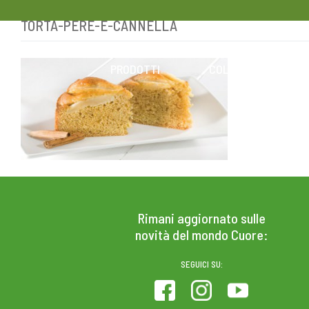
TORTA-PERE-E-CANNELLA
Skip
to
content
PRODOTTI
COLESTEROLO
Rimani aggiornato sulle
novità del mondo Cuore:
SEGUICI SU: