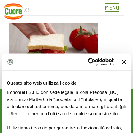
MENU
496218_05
Skip
to
content
Questo sito web utilizza i cookie
Bonomelli S.r.l., con sede legale in Zola Predosa (BO),
via Enrico Mattei 6 (la "Società" o il "Titolare"), in qualità
Rimani aggiornato sulle
di titolare del trattamento, desidera informare gli utenti (gli
novità del mondo Cuore:
"Utenti") in merito all'utilizzo dei cookie su questo sito.
SEGUICI SU:
Utilizziamo i cookie per garantire la funzionalità del sito,