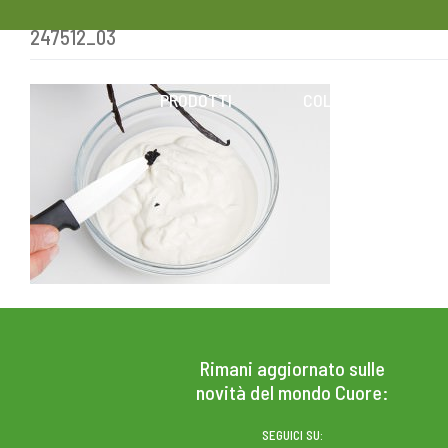
247512_03
Skip
to
content
PRODOTTI
COLESTEROLO
Rimani aggiornato sulle
novità del mondo Cuore:
SEGUICI SU: