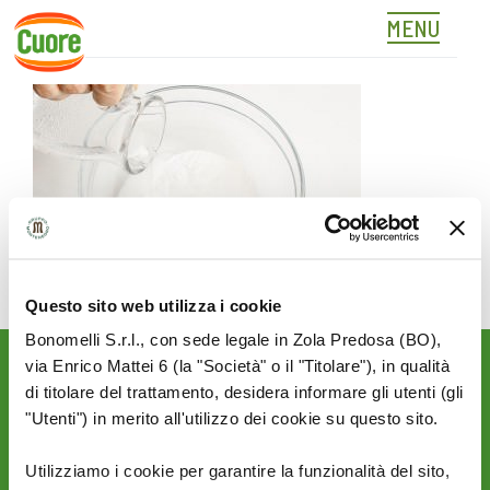
MENU
01
Skip
to
content
Questo sito web utilizza i cookie
Bonomelli S.r.l., con sede legale in Zola Predosa (BO),
via Enrico Mattei 6 (la "Società" o il "Titolare"), in qualità
Rimani aggiornato sulle
di titolare del trattamento, desidera informare gli utenti (gli
novità del mondo Cuore:
"Utenti") in merito all'utilizzo dei cookie su questo sito.
SEGUICI SU:
Utilizziamo i cookie per garantire la funzionalità del sito,