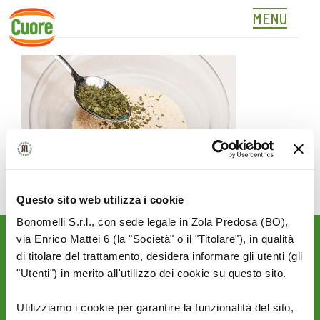
MENU
01
Skip
to
content
Questo sito web utilizza i cookie
Bonomelli S.r.l., con sede legale in Zola Predosa (BO),
via Enrico Mattei 6 (la "Società" o il "Titolare"), in qualità
Rimani aggiornato sulle
di titolare del trattamento, desidera informare gli utenti (gli
novità del mondo Cuore:
"Utenti") in merito all'utilizzo dei cookie su questo sito.
SEGUICI SU:
Utilizziamo i cookie per garantire la funzionalità del sito,