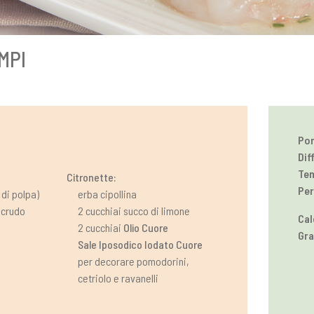
MPI
Por
Dif
Tem
Citronette:
Per
 di polpa)
erba cipollina
 crudo
2 cucchiai succo di limone
Cal
2 cucchiai
Olio Cuore
Gra
Sale Iposodico Iodato Cuore
per decorare pomodorini,
cetriolo e ravanelli