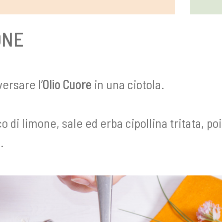
ONE
versare l’
Olio Cuore
in una ciotola.
co di limone, sale ed erba cipollina tritata, 
.