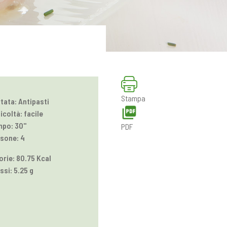
Stampa
tata: Antipasti
ficoltà: facile
po: 30''
PDF
sone: 4
orie: 80.75 Kcal
ssi: 5.25 g