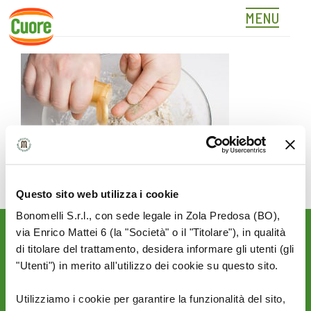
MENU
03
Skip
to
content
Questo sito web utilizza i cookie
Bonomelli S.r.l., con sede legale in Zola Predosa (BO),
via Enrico Mattei 6 (la "Società" o il "Titolare"), in qualità
Rimani aggiornato sulle
di titolare del trattamento, desidera informare gli utenti (gli
novità del mondo Cuore:
"Utenti") in merito all'utilizzo dei cookie su questo sito.
SEGUICI SU:
Utilizziamo i cookie per garantire la funzionalità del sito,