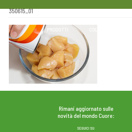
350615_01
Skip
to
content
PRODOTTI
COLESTEROLO
Rimani aggiornato sulle
novità del mondo Cuore:
SEGUICI SU: