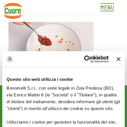
MENU
02
Skip
to
content
Questo sito web utilizza i cookie
Bonomelli S.r.l., con sede legale in Zola Predosa (BO),
via Enrico Mattei 6 (la "Società" o il "Titolare"), in qualità
Rimani aggiornato sulle
di titolare del trattamento, desidera informare gli utenti (gli
novità del mondo Cuore:
"Utenti") in merito all'utilizzo dei cookie su questo sito.
SEGUICI SU:
Utilizziamo i cookie per garantire la funzionalità del sito,