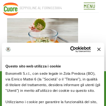
MENU
STEP 3_SEPPIOLINE AL FORNO23884
Skip
to
content
Questo sito web utilizza i cookie
Bonomelli S.r.l., con sede legale in Zola Predosa (BO),
via Enrico Mattei 6 (la "Società" o il "Titolare"), in qualità
Rimani aggiornato sulle
di titolare del trattamento, desidera informare gli utenti (gli
novità del mondo Cuore:
"Utenti") in merito all'utilizzo dei cookie su questo sito.
SEGUICI SU:
Utilizziamo i cookie per garantire la funzionalità del sito,