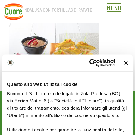
MENU
SALSA ANDALUSA CON TORTILLAS DI PATATE
Skip
to
content
Questo sito web utilizza i cookie
Bonomelli S.r.l., con sede legale in Zola Predosa (BO),
via Enrico Mattei 6 (la "Società" o il "Titolare"), in qualità
Rimani aggiornato sulle
di titolare del trattamento, desidera informare gli utenti (gli
novità del mondo Cuore:
"Utenti") in merito all'utilizzo dei cookie su questo sito.
SEGUICI SU:
Utilizziamo i cookie per garantire la funzionalità del sito,