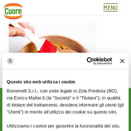
MENU
03
Skip
to
content
Questo sito web utilizza i cookie
Bonomelli S.r.l., con sede legale in Zola Predosa (BO),
via Enrico Mattei 6 (la "Società" o il "Titolare"), in qualità
Rimani aggiornato sulle
di titolare del trattamento, desidera informare gli utenti (gli
novità del mondo Cuore:
"Utenti") in merito all'utilizzo dei cookie su questo sito.
SEGUICI SU:
Utilizziamo i cookie per garantire la funzionalità del sito,