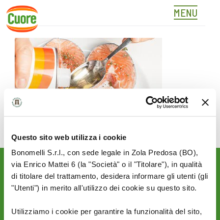
MENU
01
Skip
to
content
Questo sito web utilizza i cookie
Bonomelli S.r.l., con sede legale in Zola Predosa (BO),
via Enrico Mattei 6 (la "Società" o il "Titolare"), in qualità
Rimani aggiornato sulle
di titolare del trattamento, desidera informare gli utenti (gli
novità del mondo Cuore:
"Utenti") in merito all'utilizzo dei cookie su questo sito.
SEGUICI SU:
Utilizziamo i cookie per garantire la funzionalità del sito,