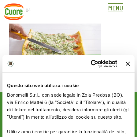
MENU
442217_04
Skip
to
content
Questo sito web utilizza i cookie
Bonomelli S.r.l., con sede legale in Zola Predosa (BO),
via Enrico Mattei 6 (la "Società" o il "Titolare"), in qualità
Rimani aggiornato sulle
di titolare del trattamento, desidera informare gli utenti (gli
novità del mondo Cuore:
"Utenti") in merito all'utilizzo dei cookie su questo sito.
SEGUICI SU:
Utilizziamo i cookie per garantire la funzionalità del sito,