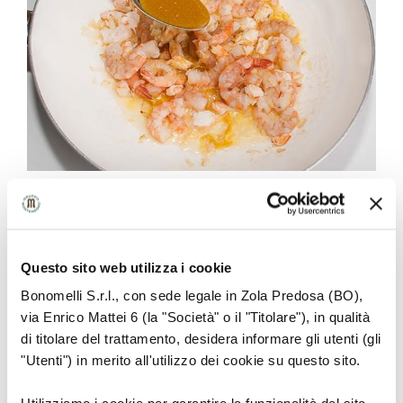
Unire i gamberi al riso.
Questo sito web utilizza i cookie
Mescolare e porre in frigo a riposare per 20
minuti.
Bonomelli S.r.l., con sede legale in Zola Predosa (BO),
via Enrico Mattei 6 (la "Società" o il "Titolare"), in qualità
di titolare del trattamento, desidera informare gli utenti (gli
Decorare con una foglia di prezzemolo, una
"Utenti") in merito all'utilizzo dei cookie su questo sito.
fettina di limone e servire.