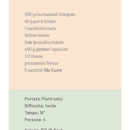
250 g riso basmati integrale
40 g porro tritato
1 cucchiaino curry
fettine limone
Sale Iposodico Iodato
400 g gamberi sgusciati
1/2 limone
prezzemolo fresco
5 cucchiai
Olio Cuore
Portata: Piatti unici
Difficoltà: facile
Tempo: 15''
Persone: 4
Calorie: 150.25 Kcal